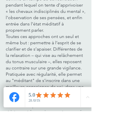
pendant lequel on tente d’apprivoiser
« les chevaux indisciplinés du mental »,
l’observation de ses pensées, et enfin
entrée dans l’état méditatif à
proprement parler.
Toutes ces approches ont un seul et
même but : permettre à l’esprit de se
clarifier et de s’apaiser. Différentes de
la relaxation – qui vise au relâchement
du tonus musculaire –, elles reposent
au contraire sur une grande vigilance.
Pratiquée avec régularité, elle permet
au "méditant" de s’inscrire dans une
meilleure conscience de soi, dans une
présence au monde plus harmonieuse.
Ne cherchez pas à vous conformer
strictement à ce qui vous est proposé.
Explorez plutôt votre propre voie
jusqu’à trouver ce qui vous correspond